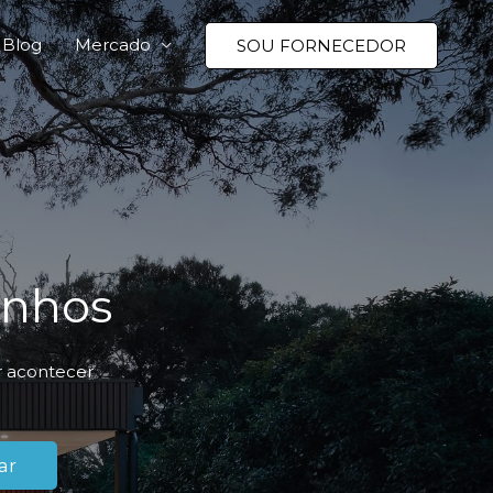
Blog
Mercado
SOU FORNECEDOR
onhos
er acontecer
ar