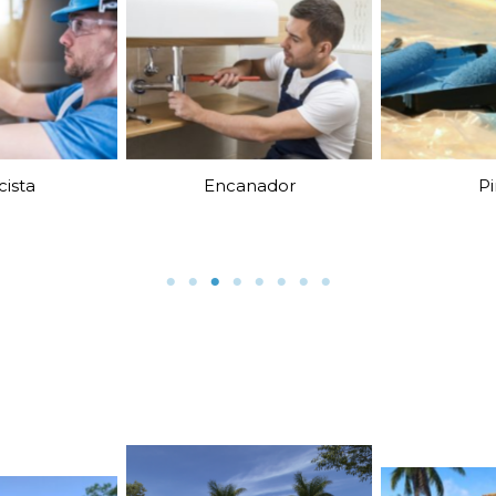
ador
Pintor
Marc