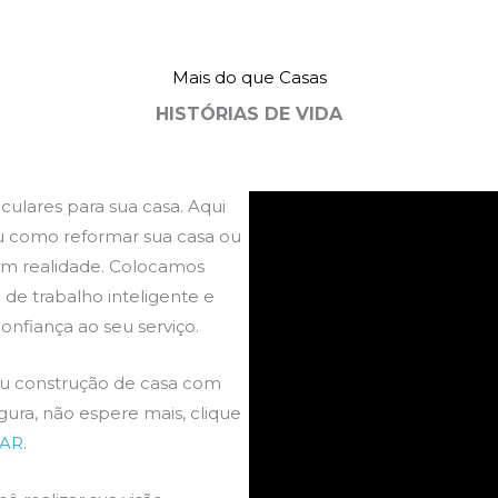
projeto de nossa casa.
Obrigado e parabéns pe
vançamos sem receio e
iniciativa.”
icamos super felizes, por
Mais do que Casas
isso eu recomendo!”
HISTÓRIAS DE VIDA
Gislene Rocha
Carlos Alex
Company Name
Company Name
culares para sua casa. Aqui
u como reformar sua casa ou
em realidade. Colocamos
 de trabalho inteligente e
nfiança ao seu serviço.
u construção de casa com
gura, não espere mais, clique
AR
.