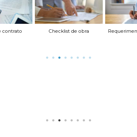
Requeriment
 de obra
Requerimentos ao cartório
“Encontramos no
“Adorei Arquitecasa, mu
rquitecasa a ajuda para
completo – a área de
rantir que nosssas ideias
downloads
e documento
estivessem expressas no
muito boa.