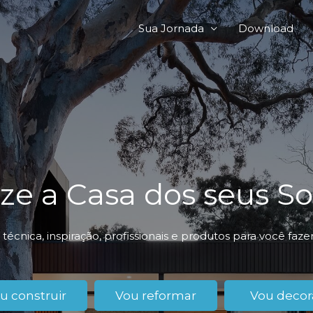
Sua Jornada
Download
ize a Casa dos seus S
técnica, inspiração, profissionais e produtos para você faz
u construir
Vou reformar
Vou decor