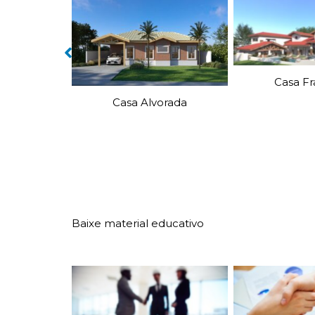
Casa Francine
Cantinho
orada
Baixe material educativo