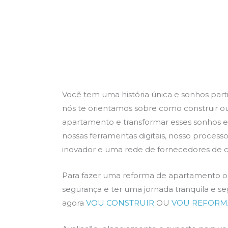
nima ideia.
Parabéns e sucesso.”
ações vão me
A
 em decisões
f
antes.
o trabalho!”
Welton Lopes
Company Name
e Brito
Você tem uma história única e sonhos parti
y Name
nós te orientamos sobre como construir o
apartamento e transformar esses sonhos 
nossas ferramentas digitais, nosso processo
inovador e uma rede de fornecedores de co
Para fazer uma reforma de apartamento o
segurança e ter uma jornada tranquila e se
agora
VOU CONSTRUIR
OU
VOU REFORM