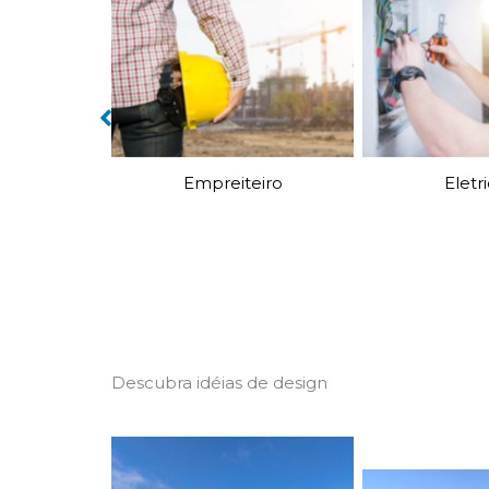
eiro
Eletricista
Encan
Descubra idéias de design